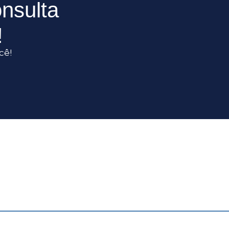
nsulta
!
cê!